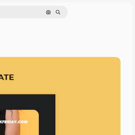
Buscar por imagen
Buscar