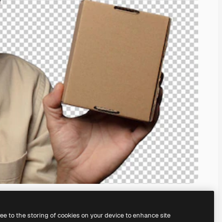
ree to the storing of cookies on your device to enhance site