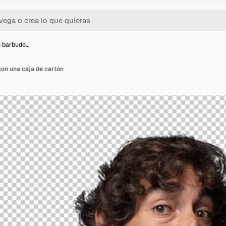
o barbudo…
on una caja de cartón