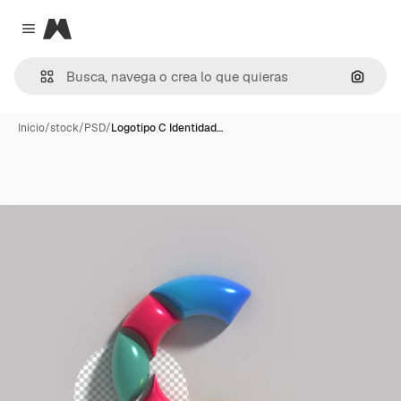
Magnific
Close menu
Buscar
Inicio
/
stock
/
PSD
/
Logotipo C Identidad…