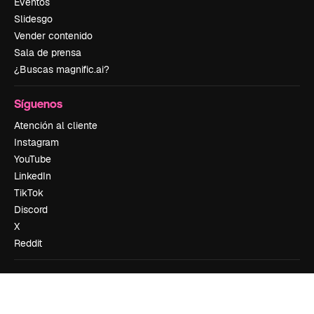
Eventos
Slidesgo
Vender contenido
Sala de prensa
¿Buscas magnific.ai?
Síguenos
Atención al cliente
Instagram
YouTube
LinkedIn
TikTok
Discord
X
Reddit
Copyright © 2010-
2026
Freepik Company S.L.U.
Todos los derechos
reservados
.