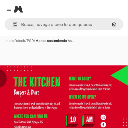
Magnific
Close menu
Buscar
Inicio
/
stock
/
PSD
/
Manos sosteniendo ha…