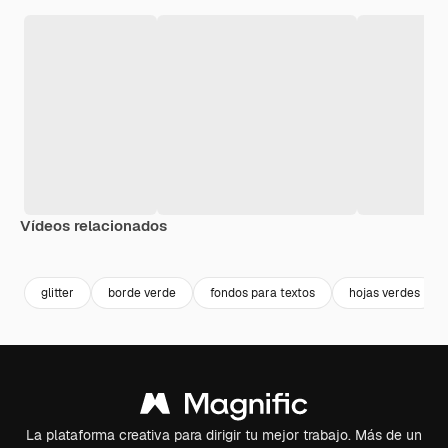
Vídeos relacionados
Premium
Premium
Generado por IA
Premium
Premium
glitter
borde verde
fondos para textos
hojas verdes
La plataforma creativa para dirigir tu mejor trabajo. Más de un