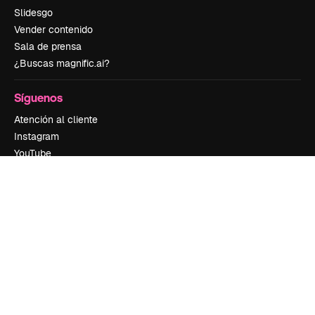
Slidesgo
Vender contenido
Sala de prensa
¿Buscas magnific.ai?
Síguenos
Atención al cliente
Instagram
YouTube
LinkedIn
TikTok
Discord
X
Reddit
Copyright © 2010-
2026
Freepik Company S.L.U.
Todos los derechos
reservados
.