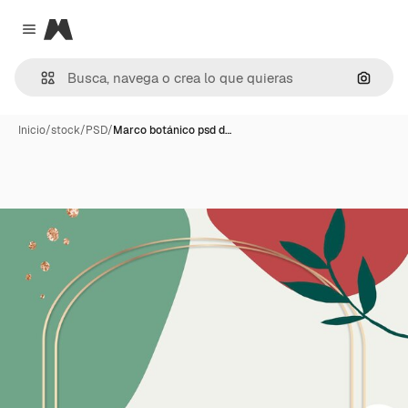
Magnific
Close menu
Buscar
Inicio
/
stock
/
PSD
/
Marco botánico psd d…