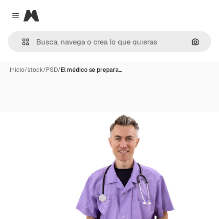
Magnific
Close menu
Buscar
Inicio
/
stock
/
PSD
/
El médico se prepara…