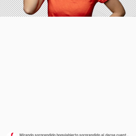
Mirando sorprendido boquiabierto sorprendido al darse cuenta de una nueva idea o concepto de pensamiento