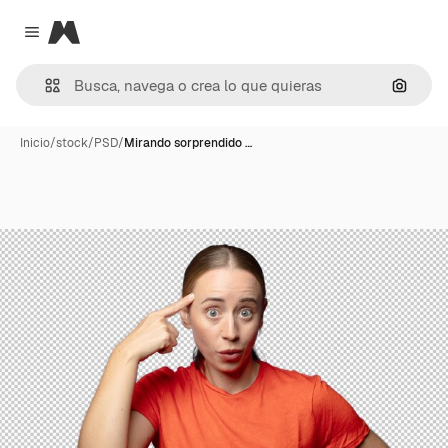
Magnific
Close menu
Buscar
Inicio
/
stock
/
PSD
/
Mirando sorprendido …