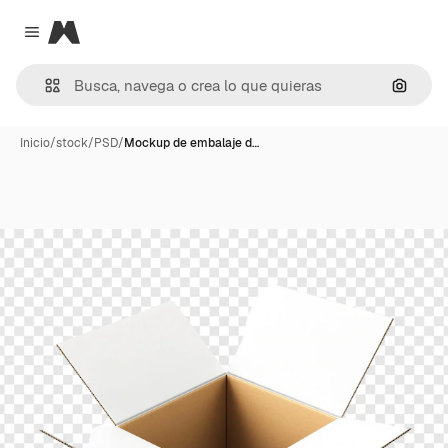
Magnific
Close menu
Buscar
Inicio
/
stock
/
PSD
/
Mockup de embalaje d…