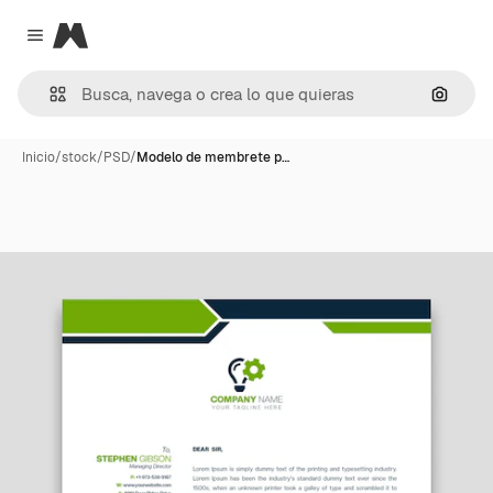
Magnific
Close menu
Buscar
Inicio
/
stock
/
PSD
/
Modelo de membrete p…