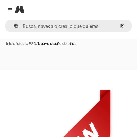
Magnific
Close menu
Buscar
Inicio
/
stock
/
PSD
/
Nuevo diseño de etiq…