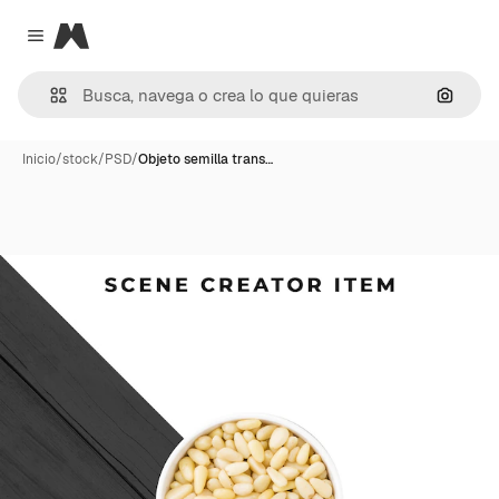
Magnific
Close menu
Buscar
Inicio
/
stock
/
PSD
/
Objeto semilla trans…