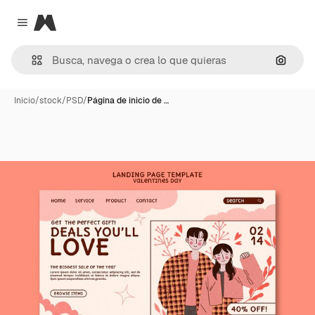
Magnific
Close menu
Buscar
Inicio
/
stock
/
PSD
/
Página de inicio de …