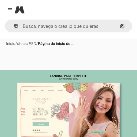
Magnific
Close menu
Buscar
Inicio
/
stock
/
PSD
/
Página de inicio de …