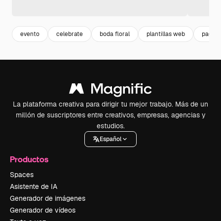
evento
celebrate
boda floral
plantillas web
pagina
La plataforma creativa para dirigir tu mejor trabajo. Más de un
millón de suscriptores entre creativos, empresas, agencias y
estudios.
Español
Productos
Spaces
Asistente de IA
Generador de imágenes
Generador de vídeos