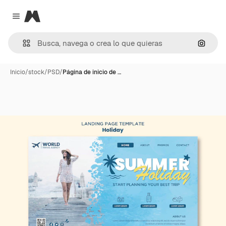
Magnific
Close menu
Buscar
Inicio
/
stock
/
PSD
/
Página de inicio de …