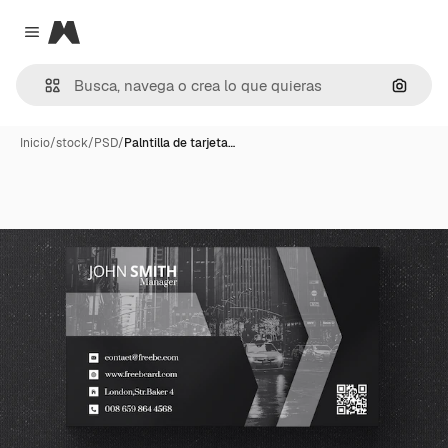
Magnific
Close menu
Buscar
Inicio
/
stock
/
PSD
/
Palntilla de tarjeta…