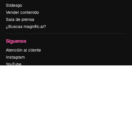
Slidesgo
Vender contenido
Sala de prensa
¿Buscas magnific.ai?
Síguenos
Atención al cliente
Instagram
YouTube
LinkedIn
TikTok
Discord
X
Reddit
Copyright © 2010-
2026
Freepik Company S.L.U.
Todos los derechos
reservados
.