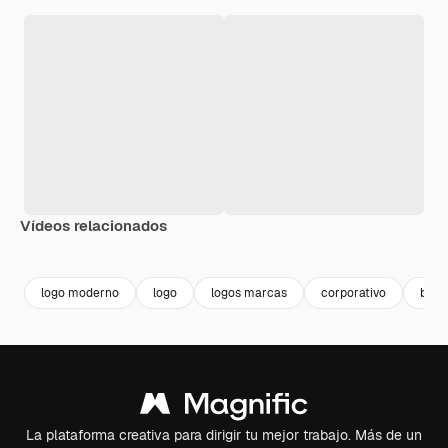
Vídeos relacionados
Premium
Premium
Premium
Premium
logo moderno
logo
logos marcas
corporativo
busi
La plataforma creativa para dirigir tu mejor trabajo. Más de un