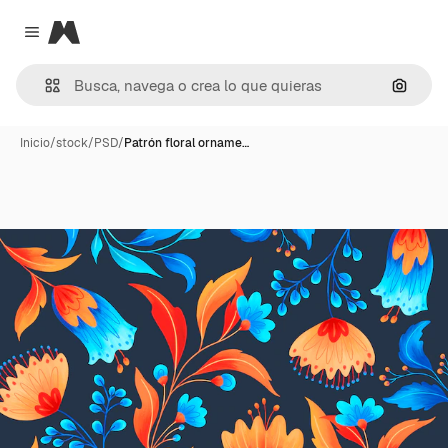
Magnific
Close menu
Buscar
Inicio
/
stock
/
PSD
/
Patrón floral orname…