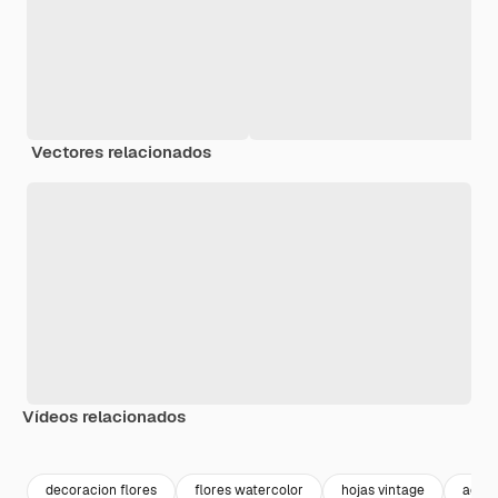
Vectores relacionados
Vídeos relacionados
Premium
Premium
Generado por IA
Premium
Premium
Generado p
decoracion flores
flores watercolor
hojas vintage
acuar