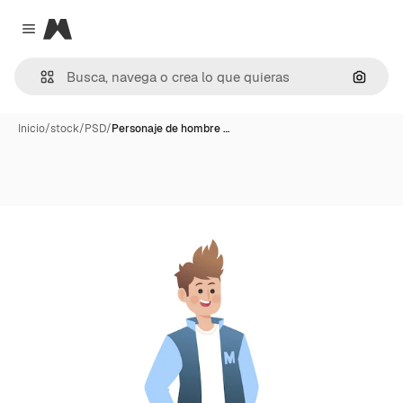
Magnific
Close menu
Buscar
Inicio
/
stock
/
PSD
/
Personaje de hombre …