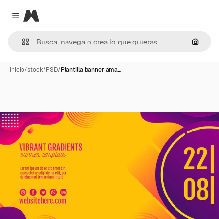
Magnific
Close menu
Buscar
Inicio
/
stock
/
PSD
/
Plantilla banner ama…