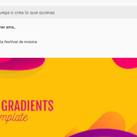
nner ama…
lla festival de música