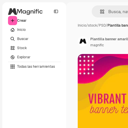
Crear
Inicio
/
stock
/
PSD
/
Plantilla ba
Inicio
Buscar
Plantilla banner amari
magnific
Stock
Explorar
Todas las herramientas