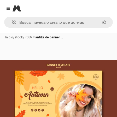
Magnific
Close menu
Buscar
Inicio
/
stock
/
PSD
/
Plantilla de banner …