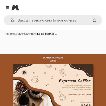
Magnific
Close menu
Buscar
Inicio
/
stock
/
PSD
/
Plantilla de banner …