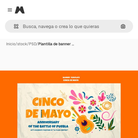
Magnific
Close menu
Buscar
Inicio
/
stock
/
PSD
/
Plantilla de banner …