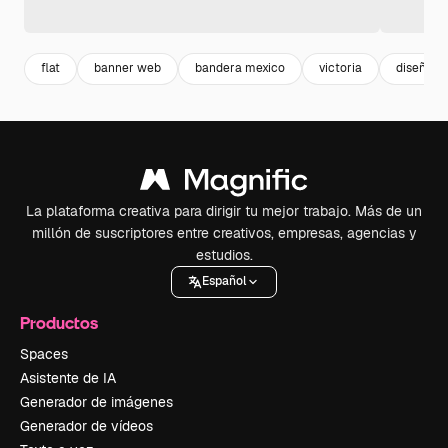
flat
banner web
bandera mexico
victoria
diseño p
La plataforma creativa para dirigir tu mejor trabajo. Más de un
millón de suscriptores entre creativos, empresas, agencias y
estudios.
Español
Productos
Spaces
Asistente de IA
Generador de imágenes
Generador de vídeos