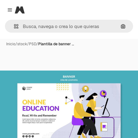
Magnific
Close menu
Buscar
Inicio
/
stock
/
PSD
/
Plantilla de banner …