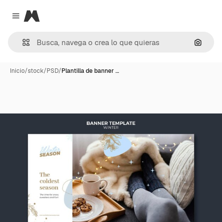
Magnific
Close menu
Buscar
Inicio
/
stock
/
PSD
/
Plantilla de banner …