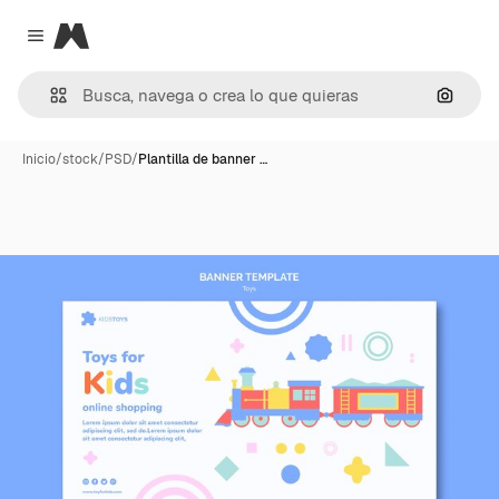
Magnific
Close menu
Buscar
Inicio
/
stock
/
PSD
/
Plantilla de banner …