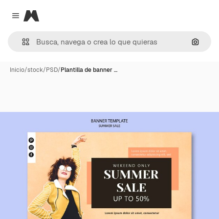
Magnific
Close menu
Buscar
Inicio
/
stock
/
PSD
/
Plantilla de banner …