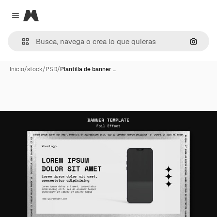
Magnific
Close menu
Buscar
Inicio
/
stock
/
PSD
/
Plantilla de banner …