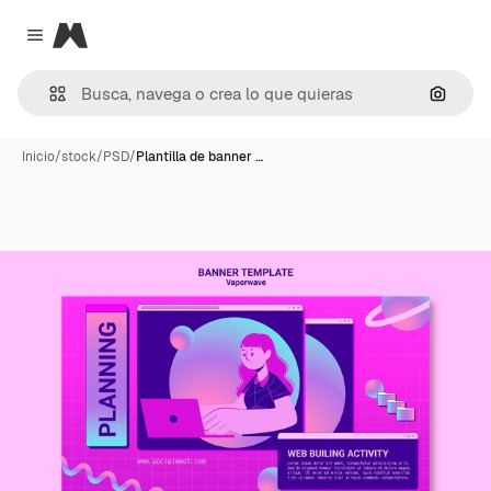
Magnific
Close menu
Buscar
Inicio
/
stock
/
PSD
/
Plantilla de banner …