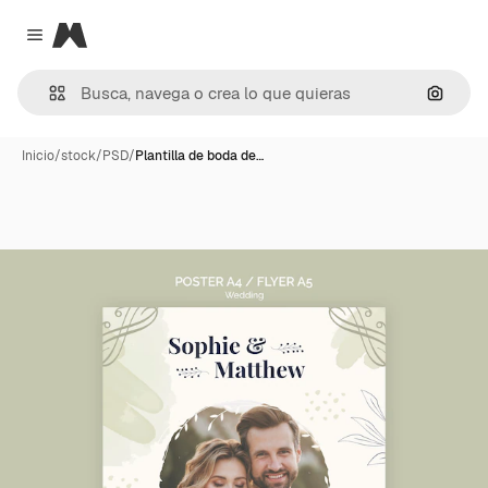
Magnific
Close menu
Buscar
Inicio
/
stock
/
PSD
/
Plantilla de boda de…