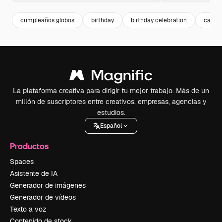
cumpleaños globos
birthday
birthday celebration
carte
La plataforma creativa para dirigir tu mejor trabajo. Más de un
millón de suscriptores entre creativos, empresas, agencias y
estudios.
Español
Productos
Spaces
Asistente de IA
Generador de imágenes
Generador de vídeos
Texto a voz
Contenido de stock