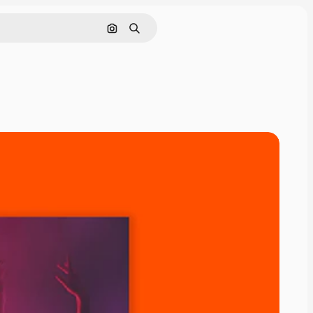
Buscar por imagen
Buscar