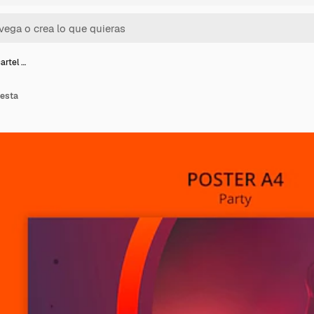
cartel …
iesta