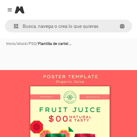
Magnific
Close menu
Buscar
Inicio
/
stock
/
PSD
/
Plantilla de cartel …