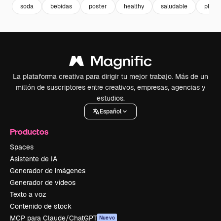
soda
bebidas
poster
healthy
saludable
planti
La plataforma creativa para dirigir tu mejor trabajo. Más de un
millón de suscriptores entre creativos, empresas, agencias y
estudios.
Español
Productos
Spaces
Asistente de IA
Generador de imágenes
Generador de vídeos
Texto a voz
Contenido de stock
MCP para Claude/ChatGPT
Nuevo