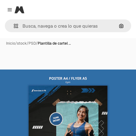
Magnific
Close menu
Buscar
Inicio
/
stock
/
PSD
/
Plantilla de cartel …