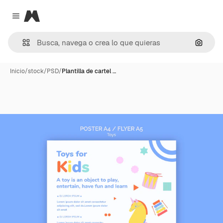
Magnific
Close menu
Buscar
Inicio
/
stock
/
PSD
/
Plantilla de cartel …