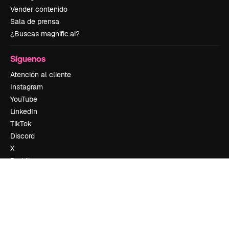
Vender contenido
Sala de prensa
¿Buscas magnific.ai?
Síguenos
Atención al cliente
Instagram
YouTube
LinkedIn
TikTok
Discord
X
Reddit
Copyright © 2010-
2026
Freepik Company S.L.U.
Todos los derechos
reservados
.