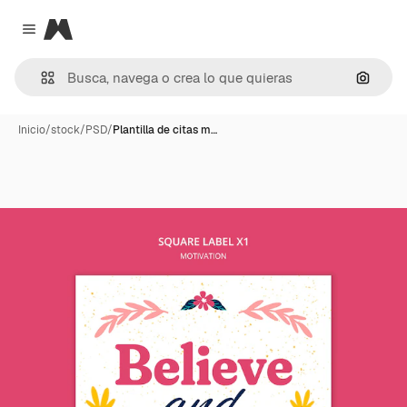
Magnific
Close menu
Buscar
Inicio
/
stock
/
PSD
/
Plantilla de citas m…