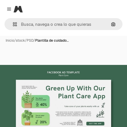
Magnific
Close menu
Buscar
Inicio
/
stock
/
PSD
/
Plantilla de cuidado…