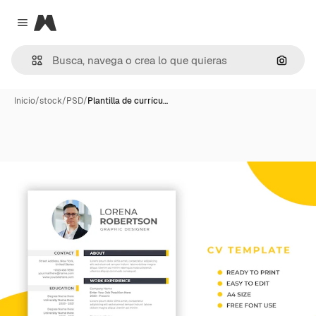
Magnific
Close menu
Buscar
Inicio
/
stock
/
PSD
/
Plantilla de currícu…