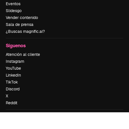
Eventos
Slidesgo
Vender contenido
Sala de prensa
¿Buscas magnific.ai?
Síguenos
Atención al cliente
Instagram
YouTube
LinkedIn
TikTok
Discord
X
Reddit
Copyright © 2010-
2026
Freepik Company S.L.U.
Todos los derechos