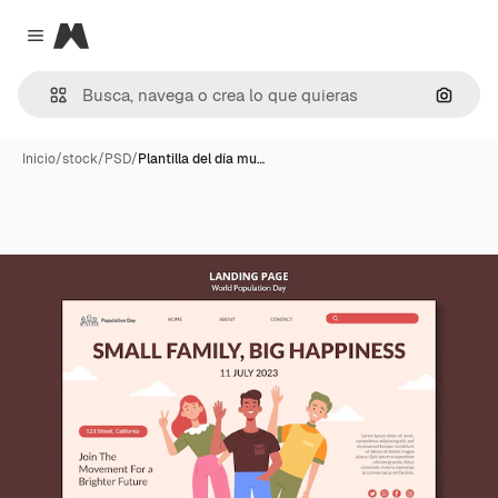
Magnific
Close menu
Buscar
Inicio
/
stock
/
PSD
/
Plantilla del día mu…