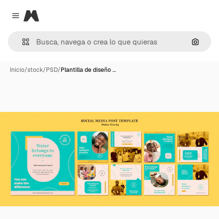
Magnific
Close menu
Buscar
Inicio
/
stock
/
PSD
/
Plantilla de diseño …