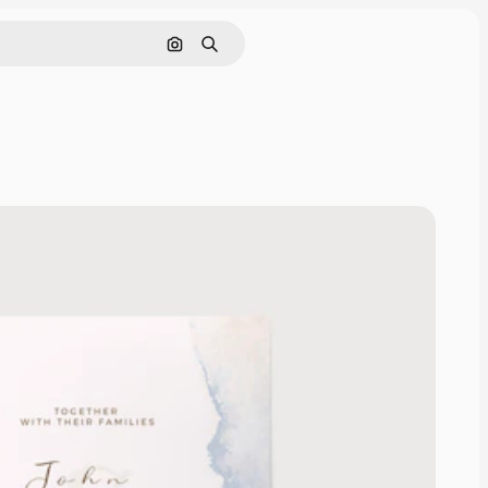
Buscar por imagen
Buscar