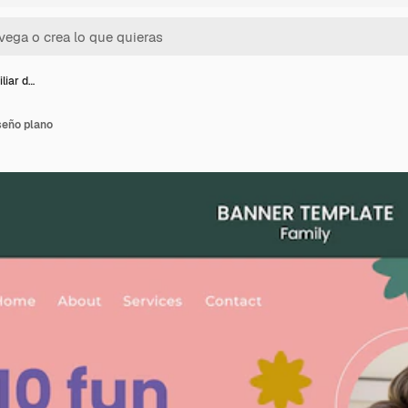
iliar d…
iseño plano