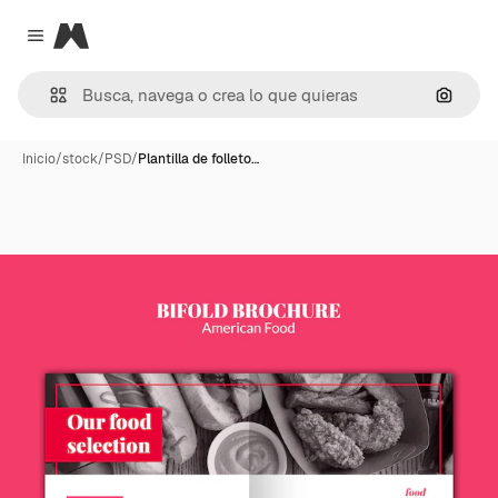
Magnific
Close menu
Buscar
Inicio
/
stock
/
PSD
/
Plantilla de folleto…