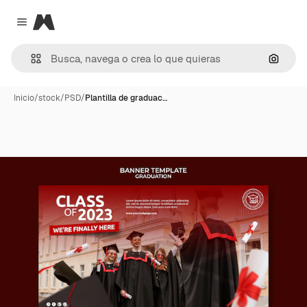
Magnific
Close menu
Buscar
Inicio
/
stock
/
PSD
/
Plantilla de graduac…