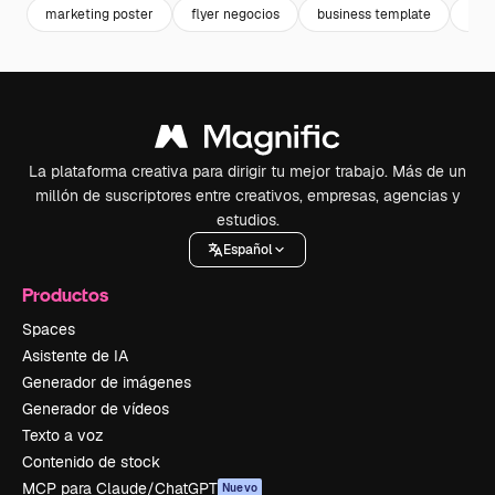
marketing poster
flyer negocios
business template
pos
La plataforma creativa para dirigir tu mejor trabajo. Más de un
millón de suscriptores entre creativos, empresas, agencias y
estudios.
Español
Productos
Spaces
Asistente de IA
Generador de imágenes
Generador de vídeos
Texto a voz
Contenido de stock
MCP para Claude/ChatGPT
Nuevo