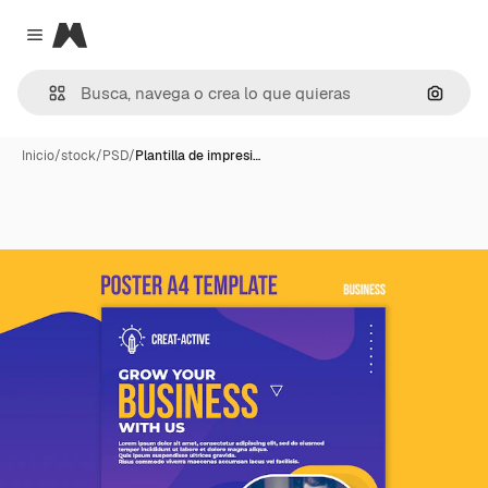
Magnific
Close menu
Buscar
Inicio
/
stock
/
PSD
/
Plantilla de impresi…