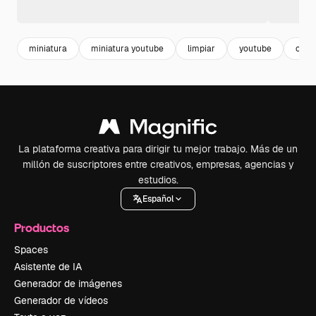
miniatura
miniatura youtube
limpiar
youtube
casa
La plataforma creativa para dirigir tu mejor trabajo. Más de un
millón de suscriptores entre creativos, empresas, agencias y
estudios.
Español
Productos
Spaces
Asistente de IA
Generador de imágenes
Generador de vídeos