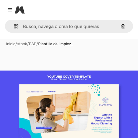
Magnific
Close menu
Buscar
Inicio
/
stock
/
PSD
/
Plantilla de limpiez…