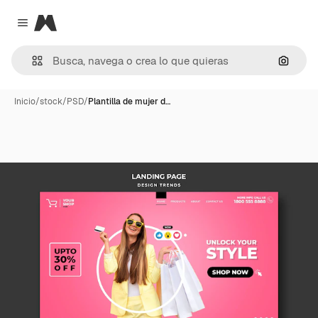
Magnific
Close menu
Buscar
Inicio
/
stock
/
PSD
/
Plantilla de mujer d…