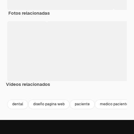
Fotos relacionadas
Vídeos relacionados
Premium
Premium
Premium
Premium
dental
diseño pagina web
paciente
medico paciente