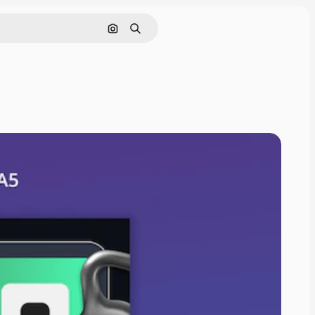
Buscar por imagen
Buscar