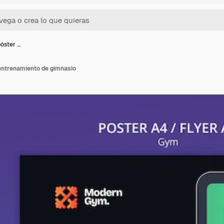
póster …
 entrenamiento de gimnasio