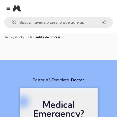
Magnific
Close menu
Buscar
Inicio
/
stock
/
PSD
/
Plantilla de profesi…