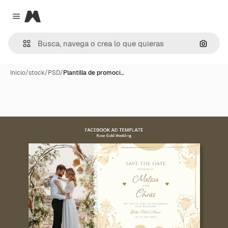
Magnific
Close menu
Buscar
Inicio
/
stock
/
PSD
/
Plantilla de promoci…