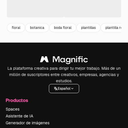
floral
botanica
boda floral
plantillas
plantilla rede
La plataforma creativa para dirigir tu mejor trabajo. Más de un
millón de suscriptores entre creativos, empresas, agencias y
estudios.
Español
Productos
Spaces
Asistente de IA
Generador de imágenes